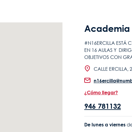
Academia d
#N16ERCILLA ESTÁ 
EN 16 AULAS Y DIRI
OBJETIVOS CON GRA
CALLE ERCILLA, 
n16ercilla@numb
¿Cómo llegar?
946 781132
De lunes a viernes
 d