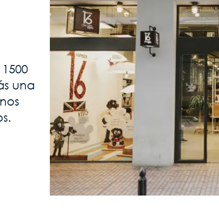
 1500
rás una
mnos
os.