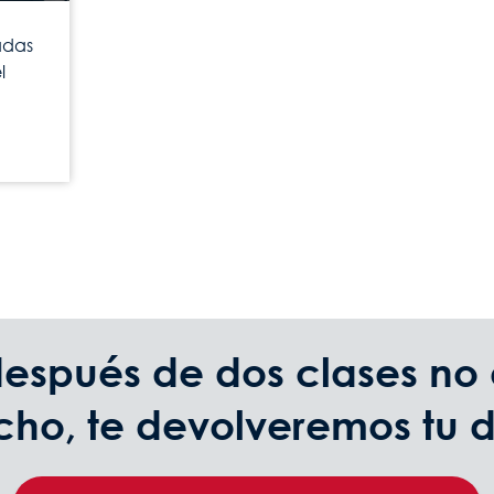
adas
l
después de dos clases no 
echo, te devolveremos tu 