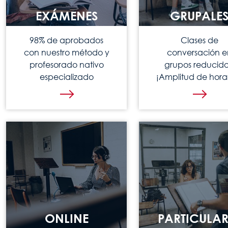
EXÁMENES
GRUPALE
98% de aprobados
Clases de
con nuestro método y
conversación e
profesorado nativo
grupos reducido
especializado
¡Amplitud de horar
ONLINE
PARTICULAR