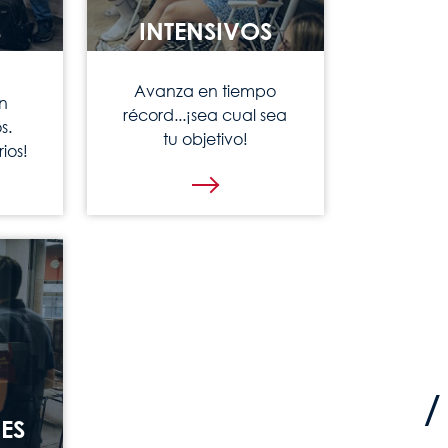
S
INTENSIVOS
Avanza en tiempo
n
récord...¡sea cual sea
s.
tu objetivo!
ios!
ES