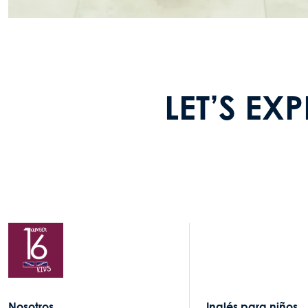
LET’S EX
Nosotros
Inglés para niños