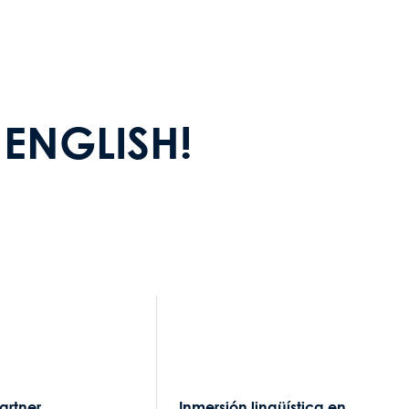
 ENGLISH!
Partner
Inmersión lingüística en