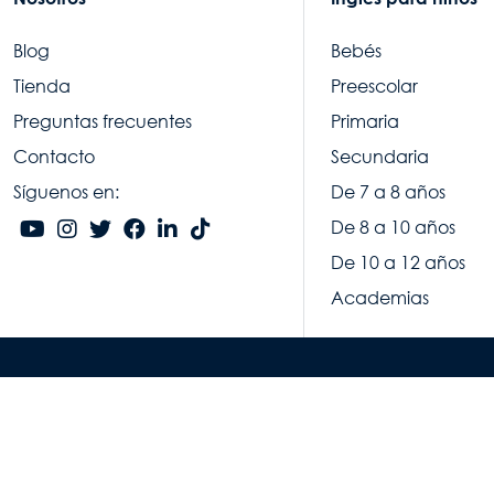
Blog
Bebés
Tienda
Preescolar
Preguntas frecuentes
Primaria
Contacto
Secundaria
Síguenos en:
De 7 a 8 años
De 8 a 10 años
De 10 a 12 años
Academias
© C